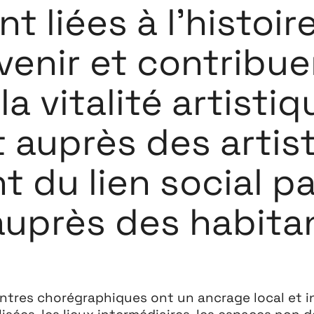
Playground
 liées à l’histoir
26
venir et contribue
3 ↘ 29 NOVEMBRE
a vitalité artistiq
auprès des artist
 du lien social pa
auprès des habitan
ntres chorégraphiques ont un ancrage local et in
lisées, les lieux intermédiaires, les espaces non d