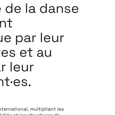
Festival
e de la danse
26
nt
11 MAI ↘ 13 JUIN
ue par leur
es et au
r leur
t·es.
ternational, multipliant les
édiés et les structures de