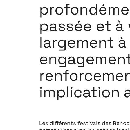
Extensions
profondément
26
passée et à 
26 JUILLET ↘ 5 SEPTEMBRE
largement à l
engagement 
renforcement
implication 
Les différents festivals des Renco
partenariats avec les scènes label