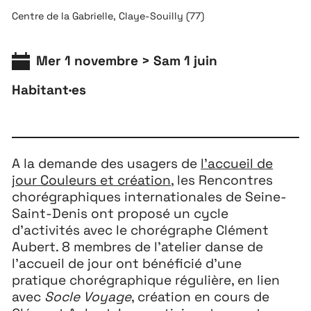
Centre de la Gabrielle, Claye-Souilly (77)
Mer 1 novembre > Sam 1 juin
Habitant·es
A la demande des usagers de
l’accueil de
jour Couleurs et création
, les Rencontres
chorégraphiques internationales de Seine-
Extensions
26
Saint-Denis ont proposé un cycle
26 JUILLET ↘ 5 SEPTEMBRE
d’activités avec le chorégraphe Clément
Aubert. 8 membres de l’atelier danse de
l’accueil de jour ont bénéficié d’une
Playground
26
pratique chorégraphique régulière, en lien
3 ↘ 29 NOVEMBRE
avec
Socle Voyage
, création en cours de