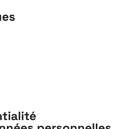
Playground
ues
26
3 ↘ 29 NOVEMBRE
tialité
onnées personnelles