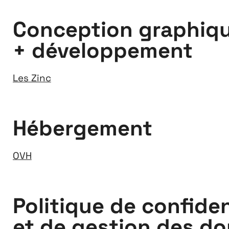
Extensions
Conception graphiq
26
+ développement
26 JUILLET ↘ 5 SEPTEMBRE
Les Zinc
Hébergement
OVH
Politique de confiden
et de gestion des d