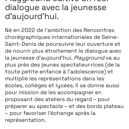
dialogue avec la jeunesse
d’aujourd’hui.
Né en 2022 de l’ambition des Rencontres
Extensions
26
chorégraphiques internationales de Seine-
26 JUILLET ↘ 5 SEPTEMBRE
Saint-Denis de poursuivre leur ouverture et
de nourrir plus étroitement le dialogue avec
la jeunesse d’aujourd’hui,
Playground
va au
Playground
26
plus près des jeunes spectateur·rices (de la
toute petite enfance à l’adolescence) et
3 ↘ 29 NOVEMBRE
multiplie les représentations dans les
écoles, collèges et lycées. Il se donne aussi
Festival
26
pour mission de les accompagner en
proposant des ateliers du regard – pour
11 MAI ↘ 13 JUIN
préparer au spectacle – et des bords plateau
– pour favoriser l’échange après la
représentation.