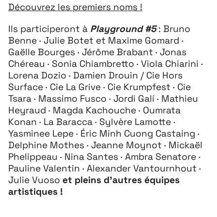
Découvrez les premiers noms !
Ils participeront à
Playground #5
: Bruno
Benne · Julie Botet et Maxime Gomard ·
Gaëlle Bourges · Jérôme Brabant · Jonas
Chéreau · Sonia Chiambretto · Viola Chiarini ·
Lorena Dozio · Damien Drouin / Cie Hors
Surface · Cie La Grive · Cie Krumpfest · Cie
Tsara · Massimo Fusco · Jordi Galí · Mathieu
Heyraud · Magda Kachouche · Oumrata
Konan · La Baracca · Sylvère Lamotte ·
Yasminee Lepe · Éric Minh Cuong Castaing ·
Delphine Mothes · Jeanne Moynot · Mickaël
Phelippeau · Nina Santes · Ambra Senatore ·
Pauline Valentin · Alexander Vantournhout ·
Julie Vuoso
et pleins d’autres équipes
artistiques !