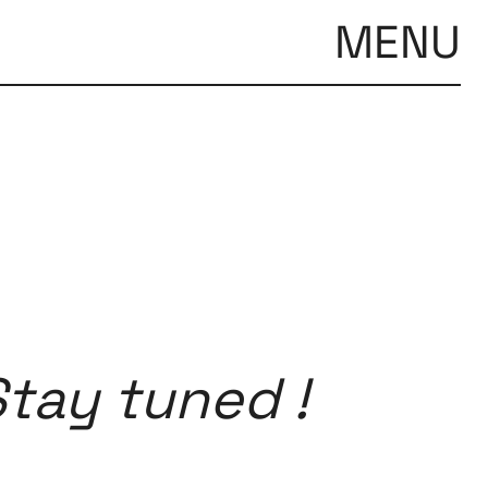
MENU
Festival
tay tuned !
26
11 MAI ↘ 13 JUIN