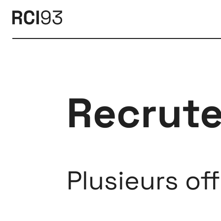
Recrut
Extensions
Plusieurs off
26
26 JUILLET ↘ 5 SEPTEMBRE