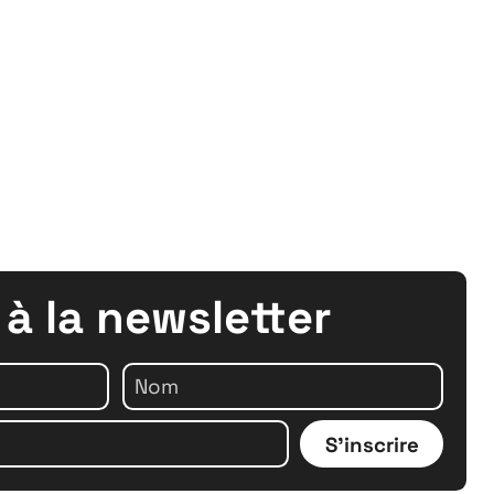
crutement
 à la newsletter
S'inscrire