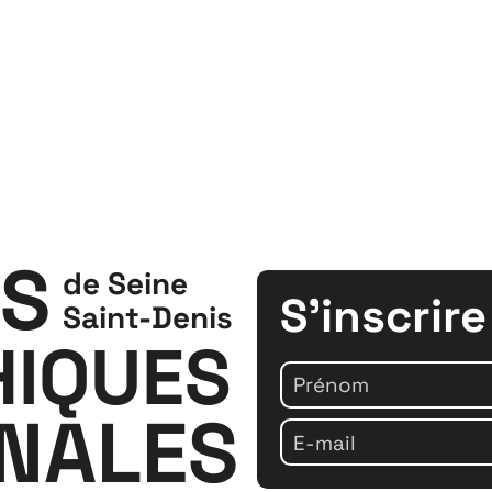
S
de Seine
Projets
Contact
Re
S'inscrire
Saint-Denis
IQUES
ONALES