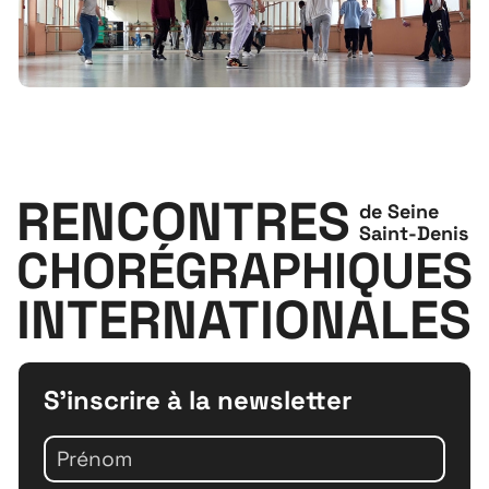
À propos
Projets
Contact
Recrutement
RENCONTRES
de Seine
Saint-Denis
CHORÉGRAPHIQUES
INTERNATIONALES
S'inscrire à la newsletter