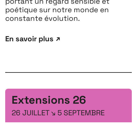
portant un regard sensible et
poétique sur notre monde en
constante évolution.
En savoir plus
Extensions
26
26 JUILLET ↘ 5 SEPTEMBRE
Extensions
26
26 JUILLET ↘ 5 SEPTEMBRE
Playground
26
3 ↘ 29 NOVEMBRE