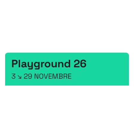
Festival
26
11 MAI ↘ 13 JUIN
Playground
26
3 ↘ 29 NOVEMBRE