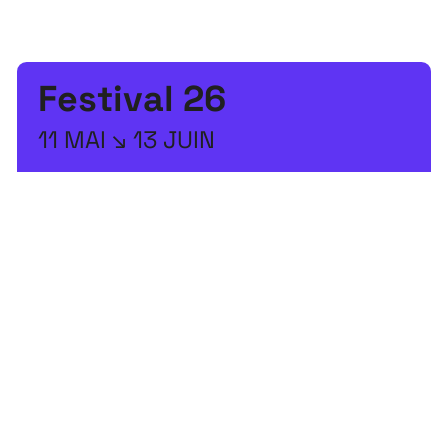
Festival
26
11 MAI ↘ 13 JUIN