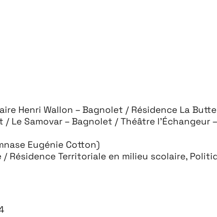
ire Henri Wallon – Bagnolet / Résidence La Butte
t / Le Samovar – Bagnolet / Théâtre l’Échangeur 
ymnase Eugénie Cotton)
 Résidence Territoriale en milieu scolaire, Politiqu
Projets
Contact
Re
4