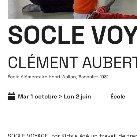
Extensions
SOCLE VOY
26
26 JUILLET ↘ 5 SEPTEMBRE
CLÉMENT AUBER
École élémentaire Henri Wallon, Bagnolet (93)
Mar 1 octobre > Lun 2 juin
École
SOCLE VOYAGE_for Kids a été un travail de tr