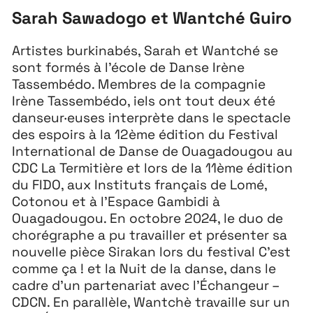
Sarah Sawadogo et Wantché Guiro
Festival
26
Artistes burkinabés, Sarah et Wantché se
11 MAI ↘ 13 JUIN
sont formés à l’école de Danse Irène
Tassembédo. Membres de la compagnie
Irène Tassembédo, iels ont tout deux été
danseur·euses interprète dans le spectacle
des espoirs à la 12
ème
édition du Festival
International de Danse de Ouagadougou au
CDC La Termitière et lors de la 11
ème
édition
du FIDO, aux Instituts français de Lomé,
Cotonou et à l’Espace Gambidi à
Ouagadougou. En octobre 2024, le duo de
chorégraphe a pu travailler et présenter sa
nouvelle pièce Sirakan lors du festival C’est
comme ça ! et la Nuit de la danse, dans le
cadre d’un partenariat avec l’Échangeur –
CDCN. En parallèle, Wantchè travaille sur un