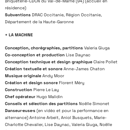
Briqueterie-CDCN du Val-de-Marne (94) (accueil en
résidence)
Subventions
DRAC Occitanie, Région Occitanie,
Département de la Haute-Garonne
+ LA MACHINE
Conception, chorégraphies, partitions
Valeria Giuga
Co-conception et production
Lise Daynac
Conception technique et design graphique
Claire Pollet
Création textuelle et sonore
Anne-James Chaton
Musique originale
Andy Moor
Création et design sonore
Florent Méry
Construction
Pierre Le Lay
Chef opérateur
Hugo Malidin
Conseils et sélection des partitions
Noëlle Simonet
Danseur·euse·s
(en vidéo et pour la performance en
alternance) Antoine Arbeit, Aniol Busquets, Marie-
Charlotte Chevalier, Lise Daynac, Valeria Giuga, Noëlle