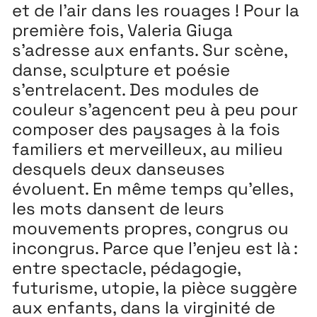
Playground
26
et de l’air dans les rouages ! Pour la
3 ↘ 29 NOVEMBRE
première fois, Valeria Giuga
s’adresse aux enfants. Sur scène,
danse, sculpture et poésie
Festival
26
s’entrelacent. Des modules de
11 MAI ↘ 13 JUIN
couleur s’agencent peu à peu pour
composer des paysages à la fois
familiers et merveilleux, au milieu
desquels deux danseuses
évoluent. En même temps qu’elles,
les mots dansent de leurs
mouvements propres, congrus ou
incongrus. Parce que l’enjeu est là :
entre spectacle, pédagogie,
futurisme, utopie, la pièce suggère
aux enfants, dans la virginité de