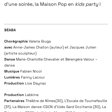
d’une soirée, la Maison Pop en
kids party
!
BÉABA
Chorégraphie
Valeria Giuga
avec
Anne-James Chaton (auteur) et Jacques Julien
(artiste sculpteur)
Danse
Marie-Charlotte Chevalier et Bérengère Valour –
danse
Musique
Fabien Nicol
Lumières
Fanny Lacour
Production
Lise Daynac
Production
Labkine
Partenaires
Théâtre de Nîmes(30), L’Escale de Tournefeuille
(31), La Maison danse-CDCN d’Uzès Gard Occitanie (30), La