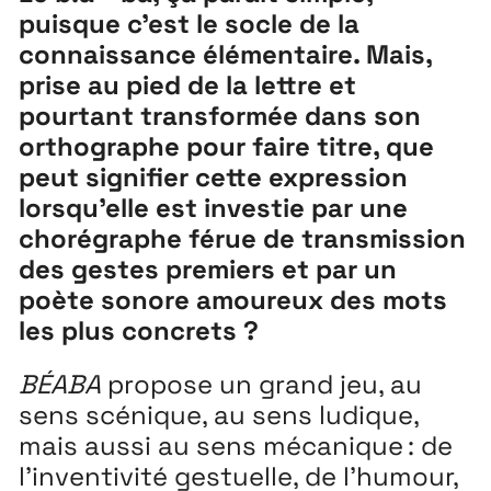
puisque c’est le socle de la
connaissance élémentaire. Mais,
prise au pied de la lettre et
pourtant transformée dans son
orthographe pour faire titre, que
peut signifier cette expression
lorsqu’elle est investie par une
chorégraphe férue de transmission
des gestes premiers et par un
poète sonore amoureux des mots
les plus concrets ?
BÉABA
propose un grand jeu, au
Extensions
26
sens scénique, au sens ludique,
26 JUILLET ↘ 5 SEPTEMBRE
mais aussi au sens mécanique : de
l’inventivité gestuelle, de l’humour,