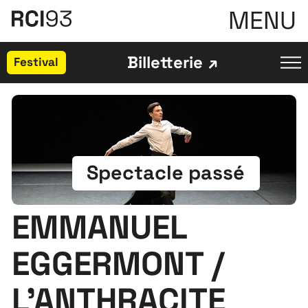
MENU
Billetterie
Festival
Spectacle passé
EMMANUEL
EGGERMONT /
L’ANTHRACITE