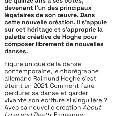
de quinze ans à ses côtés,
devenant l’un des principaux
légataires de son œuvre. Dans
cette nouvelle création, il s’appuie
sur cet héritage et s’approprie la
Extensions
26
palette créative de Hoghe pour
composer librement de nouvelles
26 JUILLET ↘ 5 SEPTEMBRE
danses.
Playground
26
Figure unique de la danse
3 ↘ 29 NOVEMBRE
contemporaine, le chorégraphe
allemand Raimund Hoghe s’est
éteint en 2021. Comment faire
Festival
26
perdurer sa danse et garder
11 MAI ↘ 13 JUIN
vivante son écriture si singulière ?
Avec sa nouvelle création
About
Love and Death
, Emmanuel