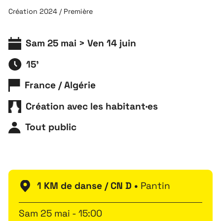
Création 2024 / Première
Sam 25 mai > Ven 14 juin
15'
France / Algérie
Création avec les habitant·es
Tout public
1 KM de danse / CN D •
Pantin
Sam 25 mai - 15:00