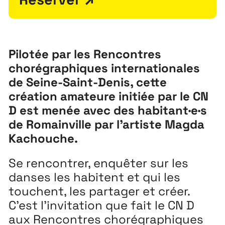
Pilotée par les Rencontres
chorégraphiques internationales
de Seine-Saint-Denis, cette
création amateure initiée par le CN
D est menée avec des habitant·e·s
de Romainville par l’artiste Magda
Kachouche.
Se rencontrer, enquêter sur les
Extensions
26
danses les habitent et qui les
26 JUILLET ↘ 5 SEPTEMBRE
touchent, les partager et créer.
C’est l’invitation que fait le CN D
aux Rencontres chorégraphiques
Playground
26