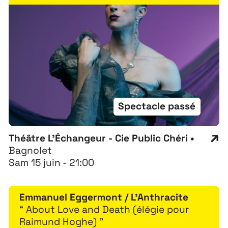
Spectacle passé
Théâtre L'Échangeur - Cie Public Chéri •
Bagnolet
Sam 15 juin - 21:00
Emmanuel Eggermont / L'Anthracite
“ About Love and Death (élégie pour
Raimund Hoghe) ”