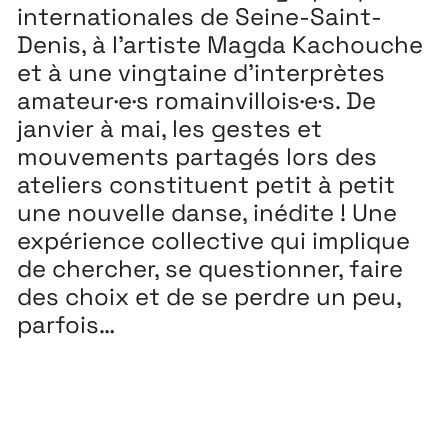
internationales de Seine-Saint-
3 ↘ 29 NOVEMBRE
Denis, à l’artiste Magda Kachouche
et à une vingtaine d’interprètes
Festival
26
amateur·e·s romainvillois·e·s. De
11 MAI ↘ 13 JUIN
janvier à mai, les gestes et
mouvements partagés lors des
ateliers constituent petit à petit
une nouvelle danse, inédite ! Une
expérience collective qui implique
de chercher, se questionner, faire
des choix et de se perdre un peu,
parfois…