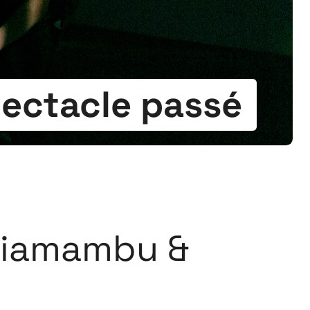
ectacle passé
idiamambu &