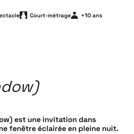
Playground
26
ectacle
Court-métrage
+10 ans
3 ↘ 29 NOVEMBRE
ndow)
w) est une invitation dans
une fenêtre éclairée en pleine nuit.