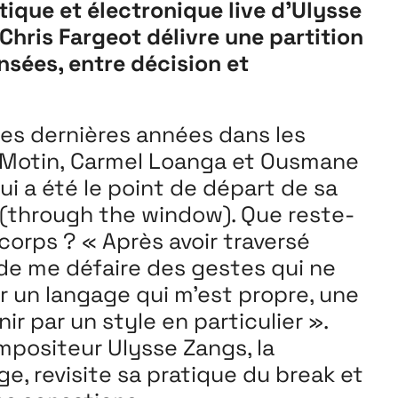
ique et électronique live d’Ulysse
hris Fargeot délivre une partition
nsées, entre décision et
ces dernières années dans les
n Motin, Carmel Loanga et Ousmane
ui a été le point de départ de sa
 (through the window). Que reste-
corps ? « Après avoir traversé
e de me défaire des gestes qui ne
 un langage qui m’est propre, une
ir par un style en particulier ».
positeur Ulysse Zangs, la
, revisite sa pratique du break et