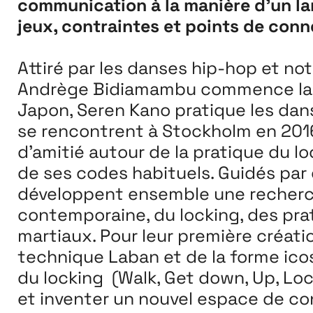
communication à la manière d’un l
jeux, contraintes et points de conn
Attiré par les danses hip-hop et no
Andrège Bidiamambu commence la 
À propos
Japon, Seren Kano pratique les dan
se rencontrent à Stockholm en 2016 
d’amitié autour de la pratique du l
de ses codes habituels. Guidés par
développent ensemble une recherch
contemporaine, du locking, des pra
martiaux. Pour leur première création
technique Laban et de la forme icos
du locking (Walk, Get down, Up, Lock
et inventer un nouvel espace de co