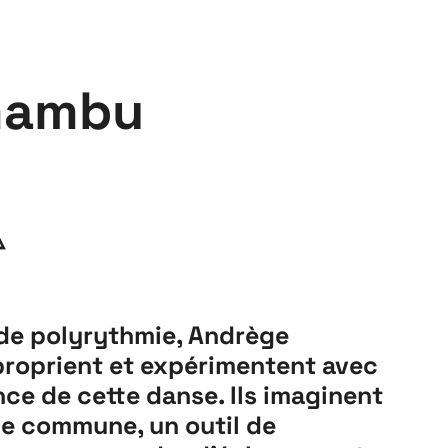
mambu
△
s de polyrythmie, Andrège
roprient et expérimentent avec
nce de cette danse. Ils imaginent
ue commune, un outil de