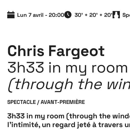
Extensions
26
Lun 7 avril - 20:00
30' + 20' + 20'
Sp
26 JUILLET ↘ 5 SEPTEMBRE
Chris Fargeot
3h33 in my room
(through the wi
SPECTACLE / AVANT-PREMIÈRE
3h33 in my room (through the windo
l’intimité, un regard jeté à travers 