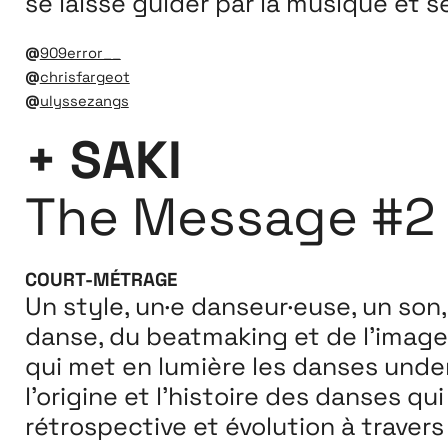
se laisse guider par la musique et s
@
909error__
@
chrisfargeot
@
ulyssezangs
+ SAKI
The Message #2
COURT-MÉTRAGE
Un style, un·e danseur·euse, un son,
danse, du beatmaking et de l’image,
qui met en lumière les danses unde
l’origine et l’histoire des danses q
rétrospective et évolution à travers 