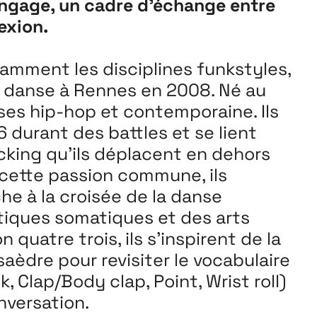
angage, un cadre d’échange entre
exion.
tamment les disciplines funkstyles,
danse à Rennes en 2008. Né au
Projets
Contact
Re
ses hip-hop et contemporaine. Ils
durant des battles et se lient
ocking qu’ils déplacent en dehors
 cette passion commune, ils
e à la croisée de la danse
tiques somatiques et des arts
 quatre trois, ils s’inspirent de la
aèdre pour revisiter le vocabulaire
, Clap/Body clap, Point, Wrist roll)
nversation.