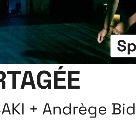
Sp
RTAGÉE
 SAKI + Andrège B