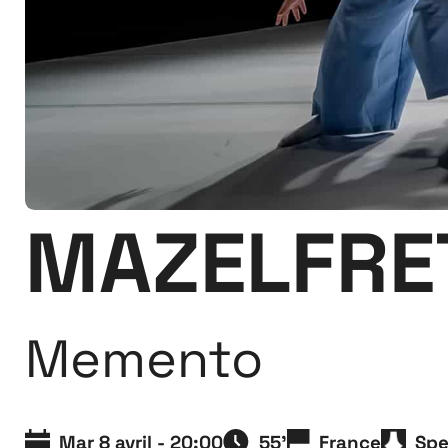
MAZELFRE
Memento
Mar 8 avril - 20:00
55'
France
Spe