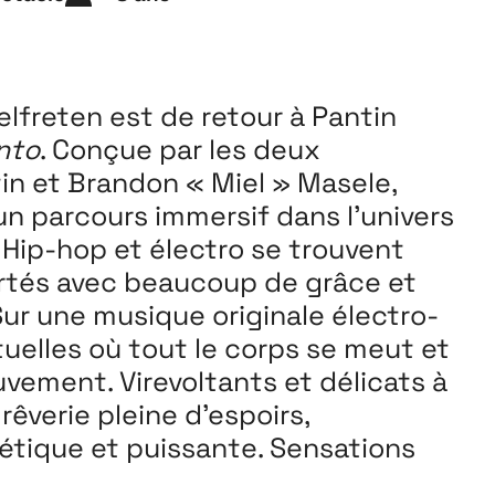
Playground
26
3 ↘ 29 NOVEMBRE
elfreten est de retour à Pantin
nto
. Conçue par les deux
in et Brandon « Miel » Masele,
n parcours immersif dans l’univers
 Hip-hop et électro se trouvent
ortés avec beaucoup de grâce et
Sur une musique originale électro-
uelles où tout le corps se meut et
vement. Virevoltants et délicats à
 rêverie pleine d’espoirs,
oétique et puissante. Sensations