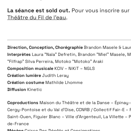
La séance est sold out.
Pour vous inscrire sur 
Théâtre du Fil de l’eau
.
Direction, Conception, Chorégraphie
Brandon Masele & Laur
Interprètes
Laura “Nala” Defretin, Brandon “Miel” Masele, M
“Filfrap” Silva Perreira, Motoko “Motoko” Araki
Composition musicale
KCIV – NiKiT – NGLS
Création lumière
Judith Leray
Création costume
Mathilde Lhomme
Diffusion
Kinetic
Coproductions
Maison du Théâtre et de la Danse – Épinay
Cergy-Pontoise et du Val d’Oise, CCNRB / Collectif Fair-E 
Saint-Ouen, Figuier Blanc – Ville d’Argenteuil, La Villette 
de-France
Mécène
Caisse Des Dépôts et Consignations