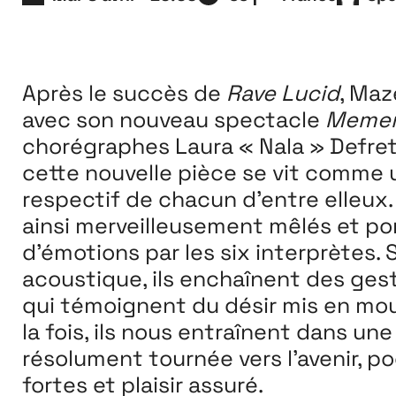
Extensions
26
26 JUILLET ↘ 5 SEPTEMBRE
Après le succès de
Rave Lucid
, Maz
avec son nouveau spectacle
Meme
chorégraphes Laura « Nala » Defret
cette nouvelle pièce se vit comme u
respectif de chacun d’entre elleux.
ainsi merveilleusement mêlés et p
d’émotions par les six interprètes. 
acoustique, ils enchaînent des gest
qui témoignent du désir mis en mou
la fois, ils nous entraînent dans une
résolument tournée vers l’avenir, p
fortes et plaisir assuré.