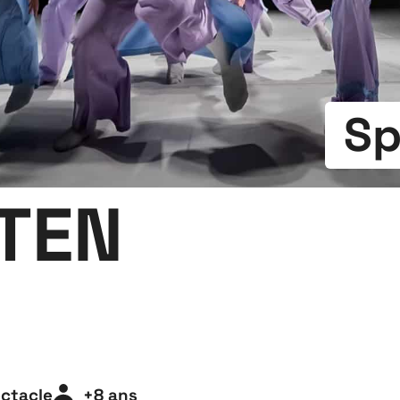
Sp
TEN
ctacle
+8 ans