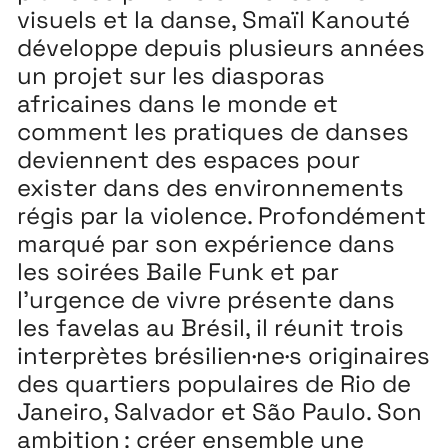
visuels et la danse, Smaïl Kanouté
développe depuis plusieurs années
un projet sur les diasporas
africaines dans le monde et
Extensions
26
comment les pratiques de danses
26 JUILLET ↘ 5 SEPTEMBRE
deviennent des espaces pour
exister dans des environnements
régis par la violence. Profondément
Playground
26
marqué par son expérience dans
3 ↘ 29 NOVEMBRE
les soirées Baile Funk et par
l’urgence de vivre présente dans
Festival
26
les favelas au Brésil, il réunit trois
interprètes brésilien·ne·s originaires
11 MAI ↘ 13 JUIN
des quartiers populaires de Rio de
Janeiro, Salvador et São Paulo. Son
ambition : créer ensemble une