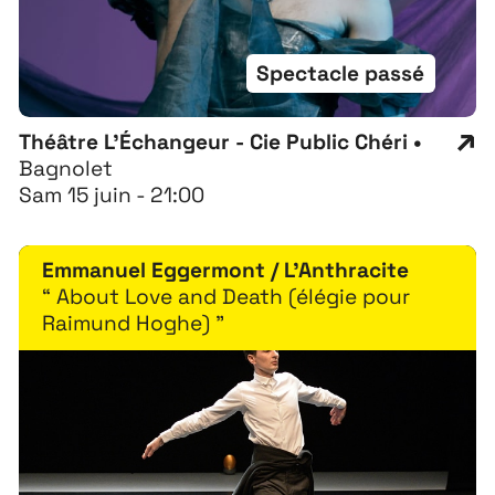
Spectacle passé
Théâtre L'Échangeur - Cie Public Chéri •
Bagnolet
Sam 15 juin - 21:00
Emmanuel Eggermont / L'Anthracite
“ About Love and Death (élégie pour
Raimund Hoghe) ”