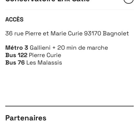
Extensions
26
ACCÈS
26 JUILLET ↘ 5 SEPTEMBRE
36 rue Pierre et Marie Curie 93170 Bagnolet
Playground
26
Métro 3
Gallieni + 20 min de marche
Bus 122
Pierre Curie
3 ↘ 29 NOVEMBRE
Bus 76
Les Malassis
Festival
26
11 MAI ↘ 13 JUIN
Partenaires