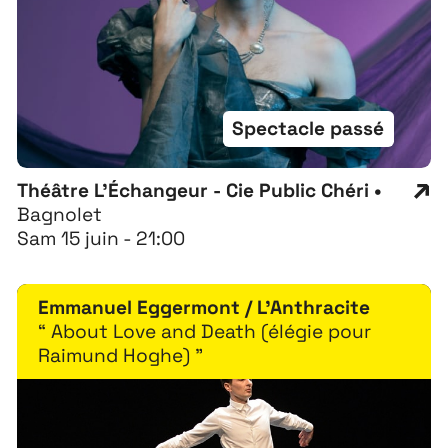
Spectacle passé
Théâtre L'Échangeur - Cie Public Chéri •
Bagnolet
Sam 15 juin - 21:00
Emmanuel Eggermont / L'Anthracite
“ About Love and Death (élégie pour
Raimund Hoghe) ”