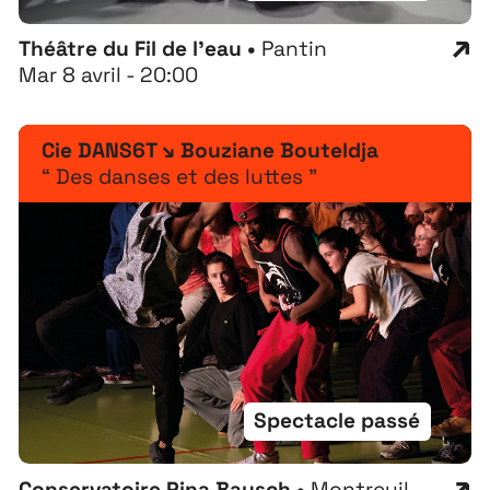
Théâtre du Fil de l'eau •
Pantin
Mar 8 avril - 20:00
Cie DANS6T ↘ Bouziane Bouteldja
“ Des danses et des luttes ”
Spectacle passé
Conservatoire Pina Bausch •
Montreuil