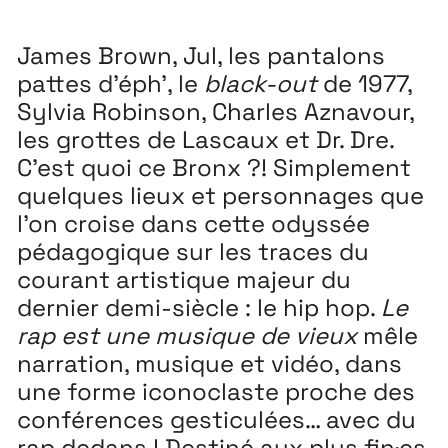
Playground
26
James Brown, Jul, les pantalons
3 ↘ 29 NOVEMBRE
pattes d’éph’, le
black-out
de 1977,
Sylvia Robinson, Charles Aznavour,
Festival
26
les grottes de Lascaux et Dr. Dre.
11 MAI ↘ 13 JUIN
C’est quoi ce Bronx ?! Simplement
quelques lieux et personnages que
l’on croise dans cette odyssée
pédagogique sur les traces du
courant artistique majeur du
dernier demi-siècle : le hip hop.
Le
rap est une musique de vieux
mêle
narration, musique et vidéo, dans
une forme iconoclaste proche des
conférences gesticulées… avec du
rap dedans ! Destiné aux plus fin·es