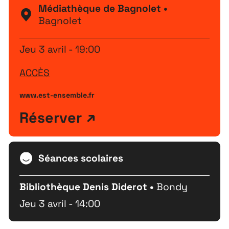
Médiathèque de Bagnolet •
Bagnolet
Jeu 3 avril - 19:00
ACCÈS
www.est-ensemble.fr
Réserver
Séances scolaires
Bibliothèque Denis Diderot •
Bondy
Extensions
26
Jeu 3 avril - 14:00
26 JUILLET ↘ 5 SEPTEMBRE