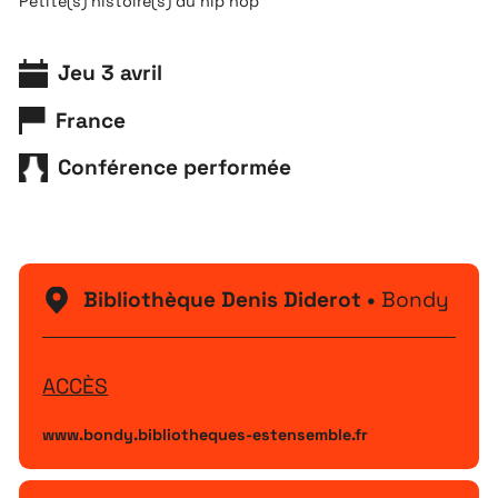
Petite(s) histoire(s) du hip hop
Jeu 3 avril
France
Conférence performée
Bibliothèque Denis Diderot •
Bondy
ACCÈS
www.bondy.bibliotheques-estensemble.fr