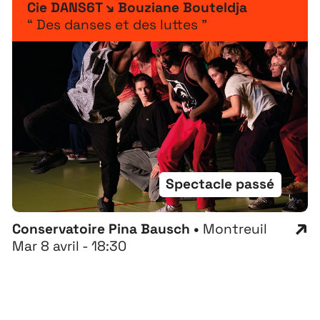
Cie DANS6T ↘ Bouziane Bouteldja
“ Des danses et des luttes ”
Spectacle passé
Conservatoire Pina Bausch •
Montreuil
Mar 8 avril - 18:30