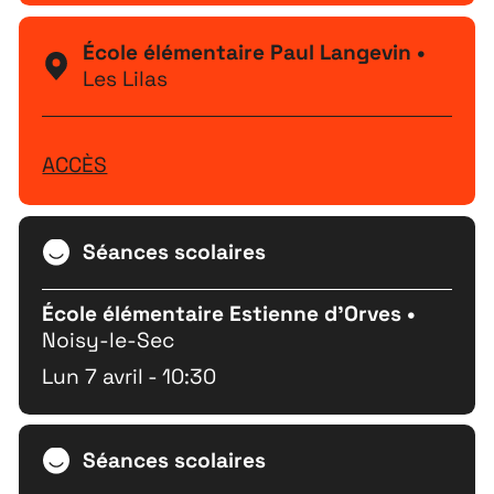
École élémentaire Paul Langevin •
Les Lilas
ACCÈS
Extensions
26
26 JUILLET ↘ 5 SEPTEMBRE
Séances scolaires
Playground
26
École élémentaire Estienne d’Orves •
3 ↘ 29 NOVEMBRE
Noisy-le-Sec
Lun 7 avril - 10:30
Festival
26
11 MAI ↘ 13 JUIN
Séances scolaires