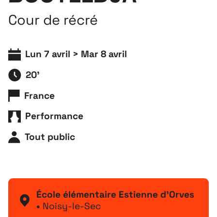
Cour de récré
Lun 7 avril > Mar 8 avril
20'
France
Performance
Tout public
École élémentaire Estienne d’Orves
•
Noisy-le-Sec