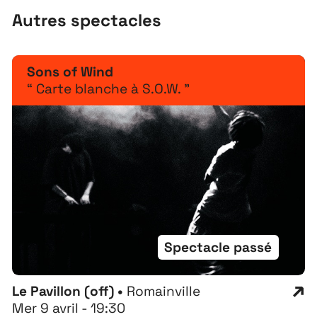
Autres spectacles
Sons of Wind
“ Carte blanche à S.O.W. ”
Spectacle passé
Le Pavillon (off) •
Romainville
Mer 9 avril - 19:30