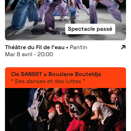
Spectacle passé
Théâtre du Fil de l'eau •
Pantin
Mar 8 avril - 20:00
Cie DANS6T ↘ Bouziane Bouteldja
“ Des danses et des luttes ”