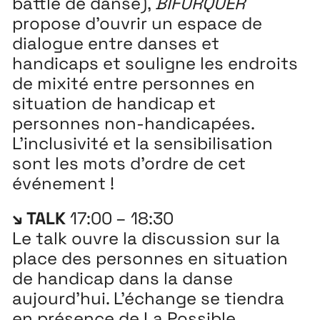
battle de danse),
BIFURQUER
propose d’ouvrir un espace de
Extensions
26
dialogue entre danses et
26 JUILLET ↘ 5 SEPTEMBRE
handicaps et souligne les endroits
de mixité entre personnes en
Playground
26
situation de handicap et
personnes non-handicapées.
3 ↘ 29 NOVEMBRE
L’inclusivité et la sensibilisation
sont les mots d’ordre de cet
Festival
26
événement !
11 MAI ↘ 13 JUIN
↘ TALK
17:00 – 18:30
Le talk ouvre la discussion sur la
place des personnes en situation
de handicap dans la danse
aujourd’hui. L’échange se tiendra
en présence de La Possible