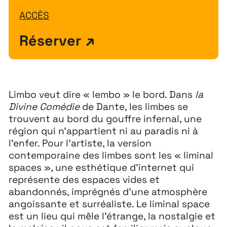
ACCÈS
Réserver
Limbo veut dire « lembo » le bord. Dans
la
Divine Comédie
de Dante, les limbes se
Extensions
26
trouvent au bord du gouffre infernal, une
région qui n’appartient ni au paradis ni à
26 JUILLET ↘ 5 SEPTEMBRE
l’enfer. Pour l’artiste, la version
contemporaine des limbes sont les « liminal
spaces », une esthétique d’internet qui
Playground
26
représente des espaces vides et
3 ↘ 29 NOVEMBRE
abandonnés, imprégnés d’une atmosphère
angoissante et surréaliste. Le liminal space
est un lieu qui mêle l’étrange, la nostalgie et
Festival
26