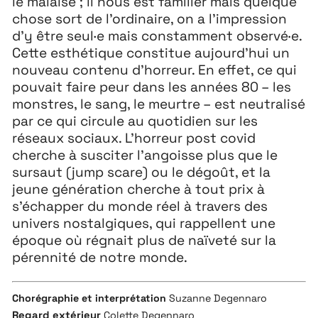
le malaise ; il nous est familier mais quelque
11 MAI ↘ 13 JUIN
chose sort de l’ordinaire, on a l’impression
d’y être seul·e mais constamment observé·e.
Cette esthétique constitue aujourd’hui un
nouveau contenu d’horreur. En effet, ce qui
pouvait faire peur dans les années 80 – les
monstres, le sang, le meurtre – est neutralisé
par ce qui circule au quotidien sur les
réseaux sociaux. L’horreur post covid
cherche à susciter l’angoisse plus que le
sursaut (jump scare) ou le dégoût, et la
jeune génération cherche à tout prix à
s’échapper du monde réel à travers des
univers nostalgiques, qui rappellent une
époque où régnait plus de naïveté sur la
pérennité de notre monde.
Chorégraphie et interprétation
Suzanne Degennaro
Regard extérieur
Colette Degennaro