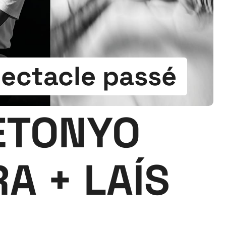
ectacle passé
ETONYO
A + LAÍS