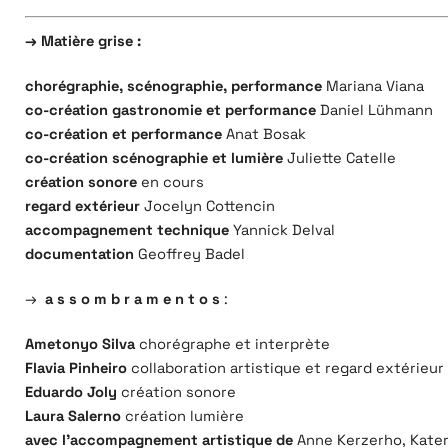
→ Matière grise :
chorégraphie, scénographie, performance
Mariana Viana
co-création gastronomie et performance
Daniel Lühmann
co-création et performance
Anat Bosak
co-création scénographie et lumière
Juliette Catelle
création sonore
en cours
regard extérieur
Jocelyn Cottencin
accompagnement technique
Yannick Delval
documentation
Geoffrey Badel
→
a s s o m b r a m e n t o s
:
Ametonyo Silva
chorégraphe et interprète
Flavia Pinheiro
collaboration artistique et regard extérieur
Eduardo Joly
création sonore
Laura Salerno
création lumière
avec l’accompagnement artistique de
Anne Kerzerho, Kateri