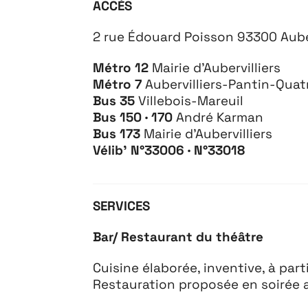
ACCÈS
2 rue Édouard Poisson 93300 Auber
Métro 12
Mairie d’Aubervilliers
Métro 7
Aubervilliers-Pantin-Qua
Bus
35
Villebois-Mareuil
À propos
Bus 150 · 170
André Karman
Bus 173
Mairie d’Aubervilliers
Vélib’
N°33006 · N
°33018
SERVICES
Bar/ Restaurant du théâtre
Cuisine élaborée, inventive, à par
Restauration proposée en soirée a