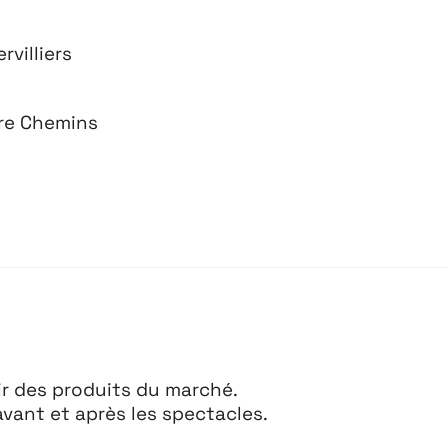
villiers
tre Chemins
Projets
Contact
Re
tir des produits du marché.
vant et après les spectacles.