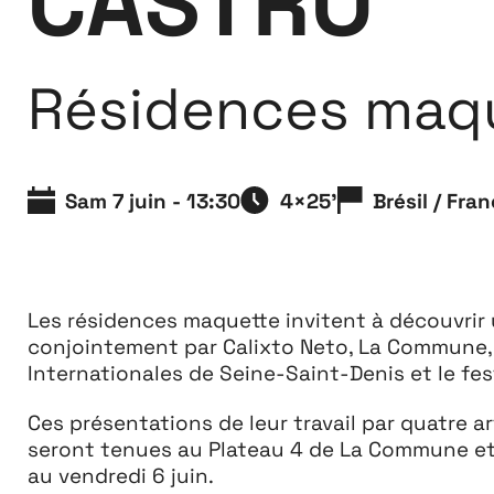
CASTRO
Extensions
26
Résidences maq
26 JUILLET ↘ 5 SEPTEMBRE
Sam 7 juin - 13:30
4×25’
Brésil / Fra
Les résidences maquette invitent à découvrir 
conjointement par Calixto Neto, La Commune,
Internationales de Seine-Saint-Denis et le fes
Ces présentations de leur travail par quatre a
seront tenues au Plateau 4 de La Commune et a
au vendredi 6 juin.