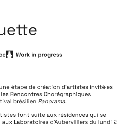
Playground
26
uette
3 ↘ 29 NOVEMBRE
nce
Work in progress
une étape de création d’artistes invité·es
 les Rencontres Chorégraphiques
tival brésilien
Panorama
.
rtistes font suite aux résidences qui se
ux Laboratoires d’Aubervilliers du lundi 2