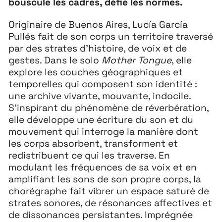
bouscule les cadres, défie les normes.
26 JUILLET ↘ 5 SEPTEMBRE
Originaire de Buenos Aires, Lucía García
Pullés fait de son corps un territoire traversé
Playground
26
par des strates d’histoire, de voix et de
3 ↘ 29 NOVEMBRE
gestes. Dans le solo
Mother Tongue
, elle
explore les couches géographiques et
temporelles qui composent son identité :
Festival
26
une archive vivante, mouvante, indocile.
11 MAI ↘ 13 JUIN
S’inspirant du phénomène de réverbération,
elle développe une écriture du son et du
mouvement qui interroge la manière dont
les corps absorbent, transforment et
redistribuent ce qui les traverse. En
modulant les fréquences de sa voix et en
amplifiant les sons de son propre corps, la
chorégraphe fait vibrer un espace saturé de
strates sonores, de résonances affectives et
de dissonances persistantes. Imprégnée