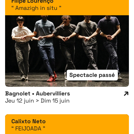
Filipe Lourenço
“ Amazigh in situ ”
Spectacle passé
Bagnolet • Aubervilliers
Jeu 12 juin > Dim 15 juin
Calixto Neto
“ FEIJOADA ”