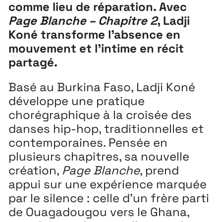
comme lieu de réparation. Avec
Extensions
26
Page Blanche – Chapitre 2
, Ladji
Koné transforme l’absence en
26 JUILLET ↘ 5 SEPTEMBRE
mouvement et l’intime en récit
partagé.
Playground
26
3 ↘ 29 NOVEMBRE
Basé au Burkina Faso, Ladji Koné
développe une pratique
chorégraphique à la croisée des
Festival
26
danses hip-hop, traditionnelles et
11 MAI ↘ 13 JUIN
contemporaines. Pensée en
plusieurs chapitres, sa nouvelle
création,
Page Blanche
, prend
appui sur une expérience marquée
par le silence : celle d’un frère parti
de Ouagadougou vers le Ghana,