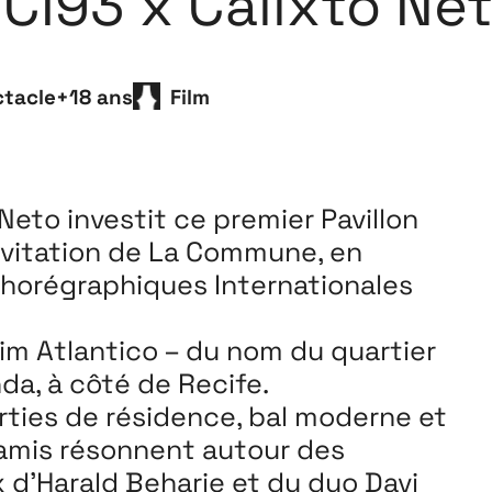
I93 x Calixto Ne
Playground
26
tacle
+18 ans
Film
3 ↘ 29 NOVEMBRE
Neto investit ce premier Pavillon
nvitation
de La Commune, en
Chorégraphiques
Internationales
dim
Atlantico
– du nom du quartier
nda, à côté de Recife.
orties
de résidence, bal moderne et
 amis résonnent
autour des
 d’Harald Beharie et du duo Davi