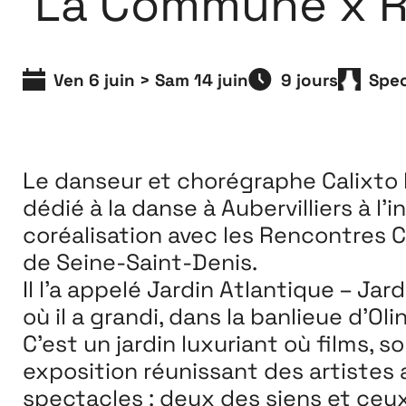
La Commune x RC
Extensions
26
Ven 6 juin > Sam 14 juin
9 jours
Spec
26 JUILLET ↘ 5 SEPTEMBRE
Le danseur et chorégraphe Calixto
dédié
à la danse à Aubervilliers à l’i
coréalisation
avec les Rencontres 
de Seine-Saint-Denis.
Il l’a appelé Jardin Atlantique –
Jar
où il a grandi,
dans la banlieue d’Oli
C’est un jardin luxuriant où films, s
exposition
réunissant des artistes
spectacles : deux des siens et
ceux