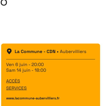
to
Festival
26
11 MAI ↘ 13 JUIN
La Commune - CDN •
Aubervilliers
Ven 6 juin - 20:00
Sam 14 juin - 18:00
ACCÈS
SERVICES
www.lacommune-aubervilliers.fr