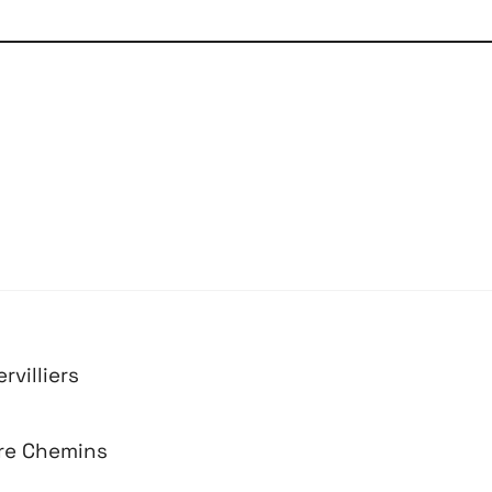
Projets
Contact
Re
villiers
tre Chemins