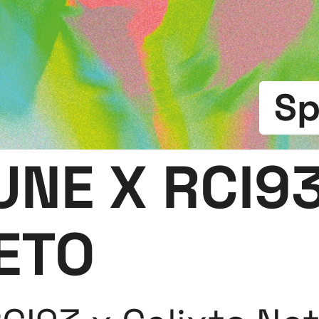
Sp
NE X RCI93
ETO