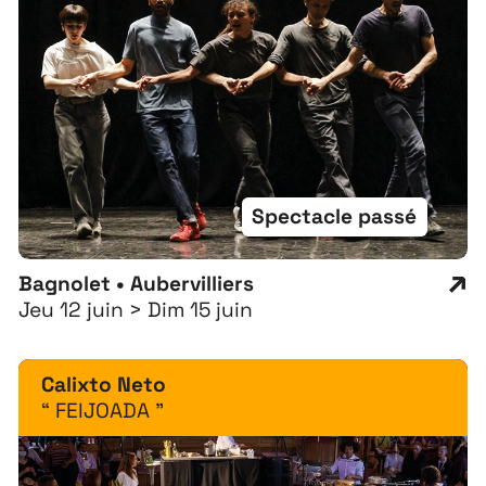
Spectacle passé
Bagnolet • Aubervilliers
À propos
Jeu 12 juin > Dim 15 juin
Projets
Calixto Neto
Contact
“ FEIJOADA ”
Recrutement