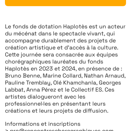
Extensions
26
Le fonds de dotation Haplotès est un acteur
26 JUILLET ↘ 5 SEPTEMBRE
du mécénat dans le spectacle vivant, qui
accompagne durablement des projets de
Playground
26
création artistique et d’accès à la culture.
Cette journée sera consacrée aux équipes
3 ↘ 29 NOVEMBRE
chorégraphiques lauréates du fonds
Haplotès en 2023 et 2024, en présence de :
Bruno Benne, Marine Collard, Nathan Arnaud,
Festival
26
Pauline Tremblay, Olé Khamchanla, Georges
11 MAI ↘ 13 JUIN
Labbat, Anna Pérez et le Collectif ES. Ces
artistes dialogueront avec les
professionnel·les en présentant leurs
créations et leurs projets de diffusion.
Informations et inscriptions
>
pro@rencontreschoregraphiques.com