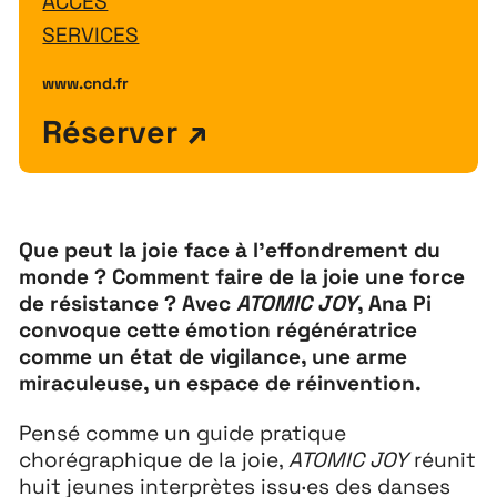
ACCÈS
SERVICES
www.cnd.fr
Réserver
Que peut la joie face à l’effondrement du
monde ? Comment faire de la joie une force
de résistance ? Avec
ATOMIC JOY
, Ana Pi
convoque cette émotion régénératrice
comme un état de vigilance, une arme
miraculeuse, un espace de réinvention.
Pensé comme un guide pratique
chorégraphique de la joie,
ATOMIC JOY
réunit
Extensions
26
huit jeunes interprètes issu·es des danses