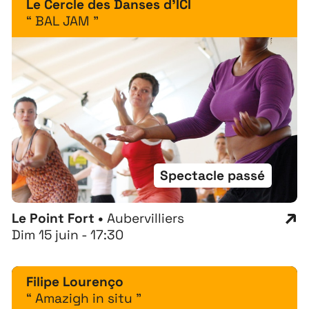
Le Cercle des Danses d'ICI
À propos
“ BAL JAM ”
Projets
Contact
Recrutement
Spectacle passé
Le Point Fort •
Aubervilliers
Dim 15 juin - 17:30
Filipe Lourenço
“ Amazigh in situ ”