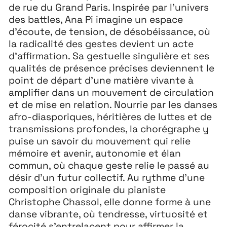
26 JUILLET ↘ 5 SEPTEMBRE
de rue du Grand Paris. Inspirée par l’univers
des battles, Ana Pi imagine un espace
d’écoute, de tension, de désobéissance, où
Playground
26
la radicalité des gestes devient un acte
3 ↘ 29 NOVEMBRE
d’affirmation. Sa gestuelle singulière et ses
qualités de présence précises deviennent le
point de départ d’une matière vivante à
Festival
26
amplifier dans un mouvement de circulation
11 MAI ↘ 13 JUIN
et de mise en relation. Nourrie par les danses
afro-diasporiques, héritières de luttes et de
transmissions profondes, la chorégraphe y
puise un savoir du mouvement qui relie
mémoire et avenir, autonomie et élan
commun, où chaque geste relie le passé au
désir d’un futur collectif. Au rythme d’une
composition originale du pianiste
Christophe Chassol, elle donne forme à une
danse vibrante, où tendresse, virtuosité et
férocité s’entrelacent pour affirmer la