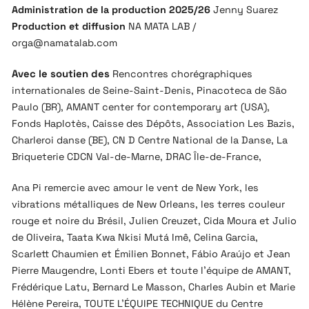
Administration de la production 2025/26
Jenny Suarez
Production et diffusion
NA MATA LAB /
orga@namatalab.com
Avec le soutien des
Rencontres chorégraphiques
internationales de Seine-Saint-Denis, Pinacoteca de São
Paulo (BR), AMANT center for contemporary art (USA),
Fonds Haplotès, Caisse des Dépôts, Association Les Bazis,
Charleroi danse (BE), CN D Centre National de la Danse, La
Briqueterie CDCN Val-de-Marne, DRAC Île-de-France,
Ana Pi remercie avec amour le vent de New York, les
vibrations métalliques de New Orleans, les terres couleur
rouge et noire du Brésil, Julien Creuzet, Cida Moura et Julio
de Oliveira, Taata Kwa Nkisi Mutá Imê, Celina Garcia,
Scarlett Chaumien et Émilien Bonnet, Fábio Araújo et Jean
Pierre Maugendre, Lonti Ebers et toute l’équipe de AMANT,
Frédérique Latu, Bernard Le Masson, Charles Aubin et Marie
Hélène Pereira, TOUTE L’ÉQUIPE TECHNIQUE du Centre