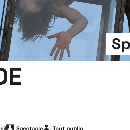
Sp
DE
sil
Spectacle
Tout public