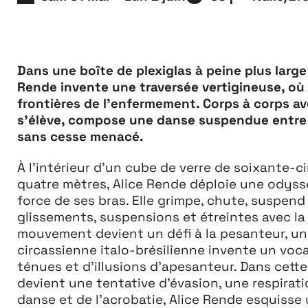
Extensions
26
26 JUILLET ↘ 5 SEPTEMBRE
Dans une boîte de plexiglas à peine plus large
Rende invente une traversée vertigineuse, où
frontières de l’enfermement. Corps à corps ave
s’élève, compose une danse suspendue entre é
sans cesse menacé.
À l’intérieur d’un cube de verre de soixante-
quatre mètres, Alice Rende déploie une odyss
force de ses bras. Elle grimpe, chute, suspend
glissements, suspensions et étreintes avec la
mouvement devient un défi à la pesanteur, un 
circassienne italo-brésilienne invente un voca
ténues et d’illusions d’apesanteur. Dans cette
devient une tentative d’évasion, une respiratio
danse et de l’acrobatie, Alice Rende esquisse 