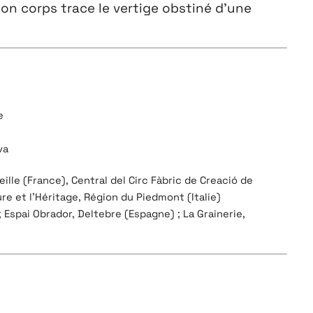
on corps trace le vertige obstiné d’une
e
va
lle (France), Central del Circ Fàbric de Creació de
ure et l’Héritage, Région du Piedmont (Italie)
 Espai Obrador, Deltebre (Espagne) ; La Grainerie,