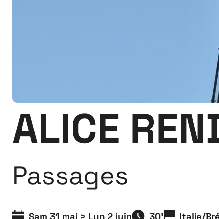
ALICE REN
Passages
Sam 31 mai > Lun 2 juin
30'
Italie/Bré