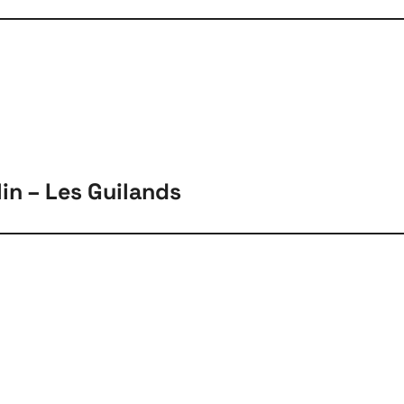
Projets
Contact
Re
in – Les Guilands