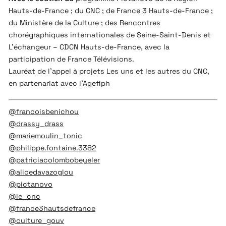
Hauts-de-France ; du CNC ; de France 3 Hauts-de-France ;
du Ministère de la Culture ; des Rencontres
chorégraphiques internationales de Seine-Saint-Denis et
L’échangeur – CDCN Hauts-de-France, avec la
participation de France Télévisions.
Lauréat de l’appel à projets Les uns et les autres du CNC,
en partenariat avec l’Agefiph
@francoisbenichou
@drassy_drass
@mariemoulin_tonic
@philippe.fontaine.3382
@patriciacolombobeyeler
@alicedavazoglou
@pictanovo
@le_cnc
@france3hautsdefrance
@culture_gouv