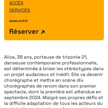
ACCÈS
SERVICES
www.cnd.fr
Réserver
Alice, 38 ans, porteuse de trisomie 21,
danseuse contemporaine professionnelle,
est déterminée à briser les stéréotypes dans
un projet audacieux et inédit. Elle va devenir
chorégraphe et mettre en scène dix
Extensions
26
chorégraphes de renom dans son premier
26 JUILLET ↘ 5 SEPTEMBRE
spectacle, dont la première est attendue en
septembre 2024. Malgré ses propres défis et
la difficile adaptation de tous les acteurs du
Playground
26