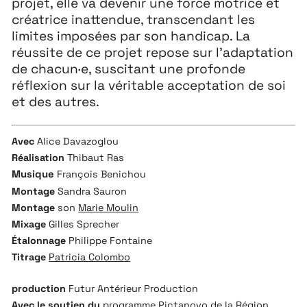
projet, elle va devenir une force motrice et
3 ↘ 29 NOVEMBRE
créatrice inattendue, transcendant les
limites imposées par son handicap. La
réussite de ce projet repose sur l’adaptation
Festival
26
de chacun·e, suscitant une profonde
11 MAI ↘ 13 JUIN
réflexion sur la véritable acceptation de soi
et des autres.
Avec
Alice Davazoglou
Réalisation
Thibaut Ras
Musique
François Benichou
Montage
Sandra Sauron
Montage
son
Marie Moulin
Mixage
Gilles Sprecher
Étalonnage
Philippe Fontaine
Titrage
Patricia Colombo
production
Futur Antérieur Production
Avec le soutien du
programme Pictanovo de la Région