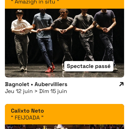
“ Amazigh in situ ”
Spectacle passé
Bagnolet • Aubervilliers
Jeu 12 juin > Dim 15 juin
Calixto Neto
“ FEIJOADA ”