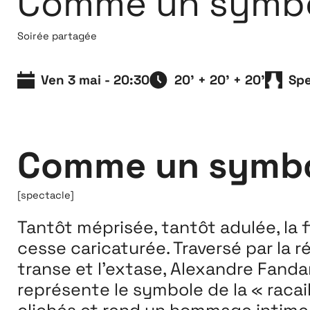
Comme un symbo
Extensions
26
Soirée partagée
26 JUILLET ↘ 5 SEPTEMBRE
Ven 3 mai - 20:30
20' + 20' + 20'
Spe
Comme un symb
[spectacle]
Tantôt méprisée, tantôt adulée, la 
cesse caricaturée. Traversé par la ré
transe et l’extase, Alexandre Fand
représente le symbole de la « racail