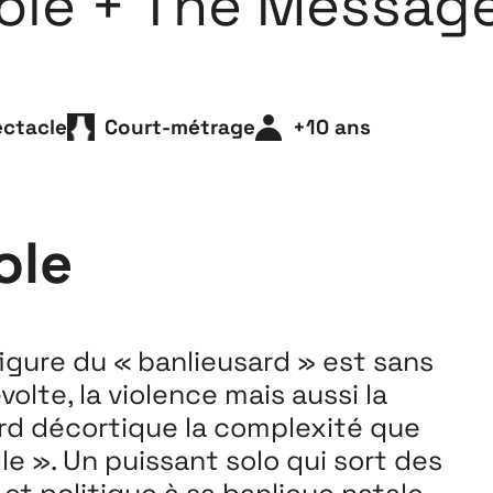
le + The Messag
Playground
26
3 ↘ 29 NOVEMBRE
ctacle
Court-métrage
+10 ans
ole
figure du « banlieusard » est sans
volte, la violence mais aussi la
ard décortique la complexité que
le ». Un puissant solo qui sort des