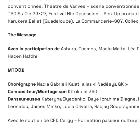
conventionnée, Théâtre de Vanves – scène conventionnée,
TROIS / Cie 29×27, Festival Hip Opsession – Pick Up producti
Karukera Ballet (Guadeloupe), La Commanderie-SQY, Collect
The Message
Avec la participation de
Ashura, Cosmos, Maelo Maita, Léa Dj
Hacen Hafdhi
MTƆƆB
Chorégraphe
Nadia Gabrieli Kalati alias « Nadéeya GK »
Compositeur/Montage son
Kitoko el 360
Danseur·euse·s
Kateryna Byedenko, Baye Ibrahima Diagne, N
Leonidou, James Minko, Lucia Oliveira, Radjay Souprayenm
Avec le soutien de CFD Cergy – Formation passeur culturel