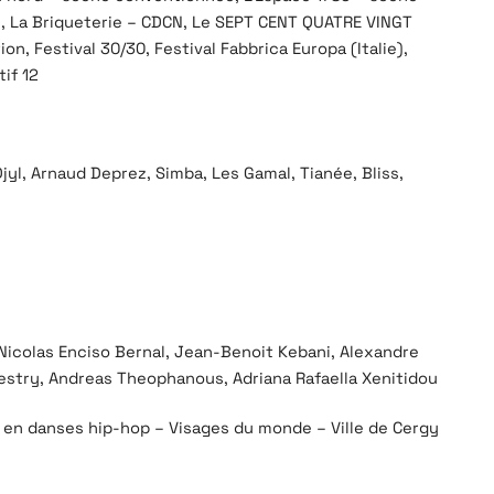
 La Briqueterie – CDCN, Le SEPT CENT QUATRE VINGT
on, Festival 30/30, Festival Fabbrica Europa (Italie),
if 12
yl, Arnaud Deprez, Simba, Les Gamal, Tianée, Bliss,
icolas Enciso Bernal, Jean-Benoit Kebani, Alexandre
estry, Andreas Theophanous, Adriana Rafaella Xenitidou
 en danses hip-hop – Visages du monde – Ville de Cergy