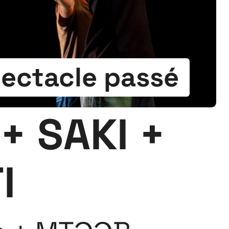
ectacle passé
+ SAKI +
I