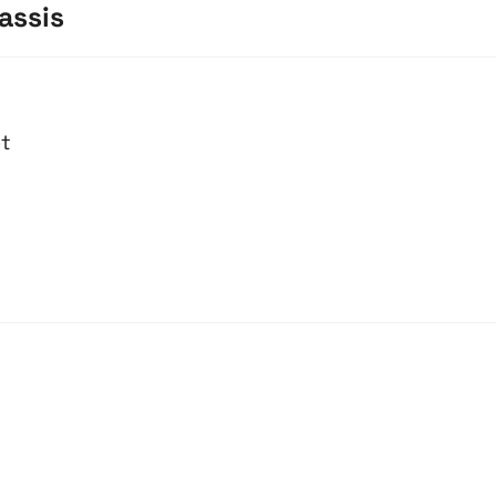
assis
et