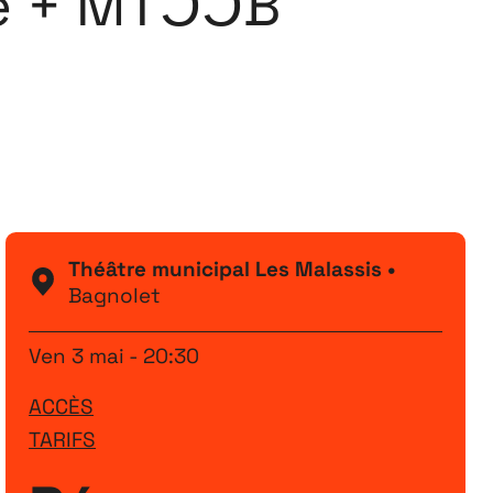
e + MTƆƆB
Festival
26
11 MAI ↘ 13 JUIN
Théâtre municipal Les Malassis •
Bagnolet
Ven 3 mai - 20:30
ACCÈS
TARIFS