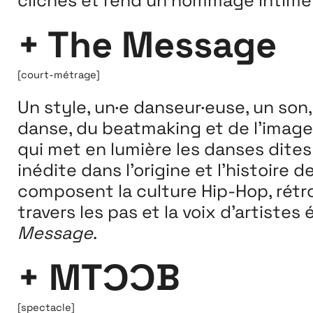
clichés et rend un hommage intime e
+ The Message
[court-métrage]
Un style, un·e danseur·euse, un son,
danse, du beatmaking et de l’image,
qui met en lumière les danses dites
inédite dans l’origine et l’histoire
composent la culture Hip-Hop, rétro
travers les pas et la voix d’artistes 
Message
.
+ MTƆƆB
[spectacle]