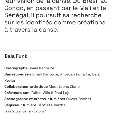
leur vision de la danse. Du Brésil au
Congo, en passant par le Mali et le
Sénégal, il poursuit sa recherche
sur les identités comme créations
à travers la danse.
Extensions
26
26 JUILLET ↘ 5 SEPTEMBRE
Bala Funk
Playground
26
Chorégraphe
Smaïl Kanouté
Danseur·euse·s
Smaïl Kanouté, Jhordan Lunarte, Nala
3 ↘ 29 NOVEMBRE
Revlon
Collaborateur artistique
Moustapha Ziane
Créateurs son
Julien Villa & Paul Lajus
Festival
26
Scénographe et créateur lumières
Olivier Brichet
11 MAI ↘ 13 JUIN
Régisseur lumière
Baptiste Barthel
(Distribution en cours)