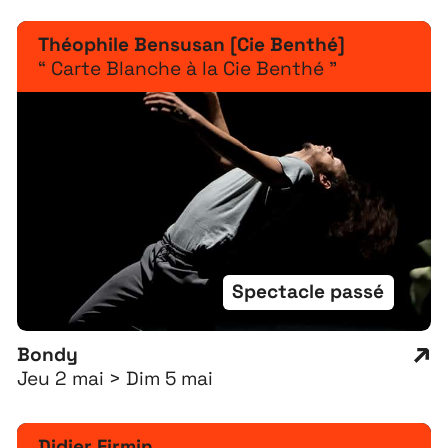
Théophile Bensusan [Cie Benthé]
“ Carte Blanche à la Cie Benthé ”
Spectacle passé
Bondy
Jeu 2 mai > Dim 5 mai
Didier Firmin