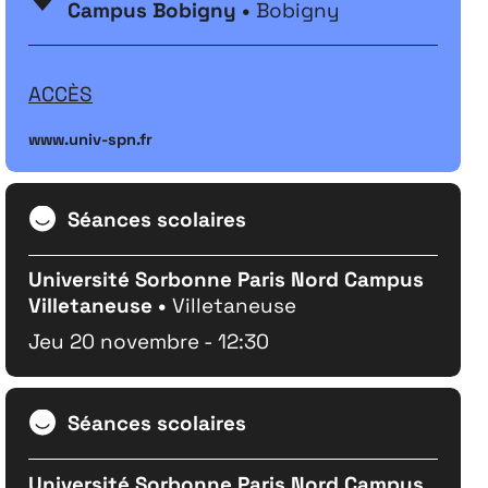
Campus Bobigny •
Bobigny
ACCÈS
www.univ-spn.fr
Séances scolaires
Université Sorbonne Paris Nord Campus
Villetaneuse •
Villetaneuse
Jeu 20 novembre - 12:30
Séances scolaires
Université Sorbonne Paris Nord Campus