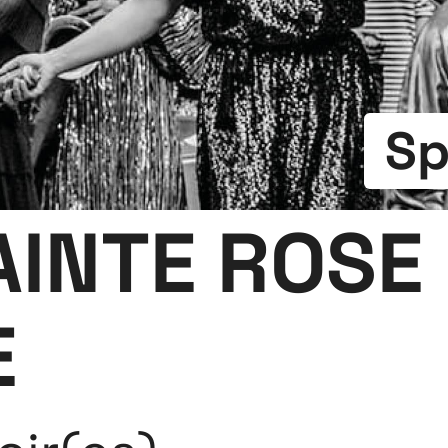
Sp
INTE ROSE
E