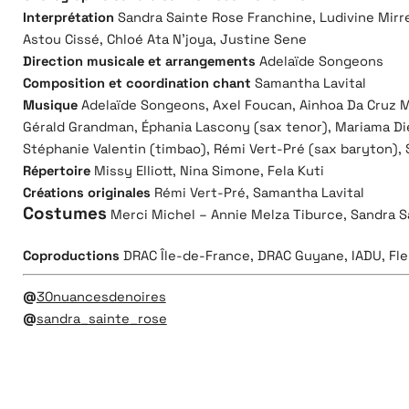
Interprétation
Sandra Sainte Rose Franchine, Ludivine Mirre
Astou Cissé, Chloé Ata N’joya, Justine Sene
Direction musicale et arrangements
Adelaïde Songeons
Composition et coordination chant
Samantha Lavital
Musique
Adelaïde Songeons, Axel Foucan, Ainhoa Da Cruz Mi
Gérald Grandman, Éphania Lascony (sax tenor), Mariama Die
Stéphanie Valentin (timbao), Rémi Vert-Pré (sax baryton),
Répertoire
Missy Elliott, Nina Simone, Fela Kuti
Créations originales
Rémi Vert-Pré, Samantha Lavital
Costumes
Merci Michel – Annie Melza Tiburce, Sandra S
Coproductions
DRAC Île-de-France, DRAC Guyane, IADU, Fle
@
30nuancesdenoires
@
sandra_sainte_rose