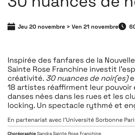
30 nuances de no
Extensions
26
Jeu 20 novembre > Ven 21 novembre
6
26 JUILLET ↘ 5 SEPTEMBRE
Inspirée des fanfares
de la Nouvell
Sainte Rose Franchine investit l’es
créativité.
30 nuances de noir(es)
e
18 artistes réaffirment leur pouvoir
danses
nées dans les rues et les c
locking. U
n spectacle rythmé et eng
En partenariat avec l’Université Sorbonne Par
Chorégraphie
Sandra Sainte Rose Franchine