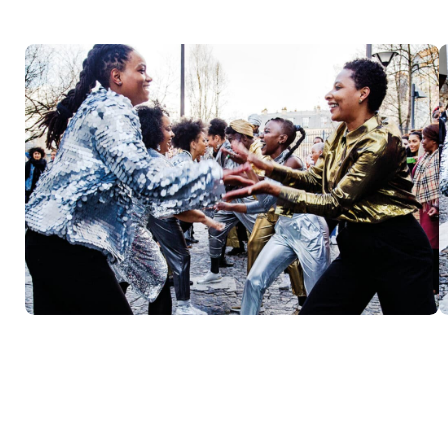
Métro 7
+ Bus 
Tram 1
À propos