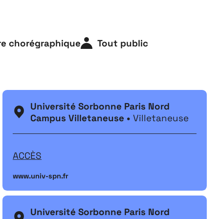
Festival
26
re chorégraphique
Tout public
11 MAI ↘ 13 JUIN
Université Sorbonne Paris Nord
Campus Villetaneuse •
Villetaneuse
ACCÈS
www.univ-spn.fr
Université Sorbonne Paris Nord