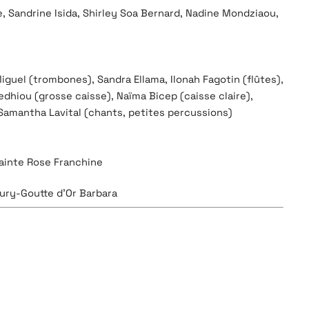
, Sandrine Isida, Shirley Soa Bernard, Nadine Mondziaou,
guel (trombones), Sandra Ellama, Ilonah Fagotin (flûtes),
dhiou (grosse caisse), Naïma Bicep (caisse claire),
 Samantha Lavital (chants, petites percussions)
ainte Rose Franchine
ury-Goutte d’Or Barbara