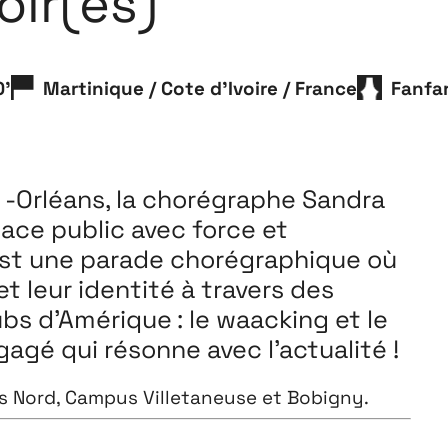
ir(es)
Playground
26
0'
Martinique / Cote d'Ivoire / France
Fanfa
3 ↘ 29 NOVEMBRE
e -Orléans, la chorégraphe
Sandra
pace public avec force et
st une parade chorégraphique
où
et leur identité à travers des
lubs
d’Amérique : le waacking et le
agé qui résonne avec l’actualité !
is Nord, Campus Villetaneuse et Bobigny.