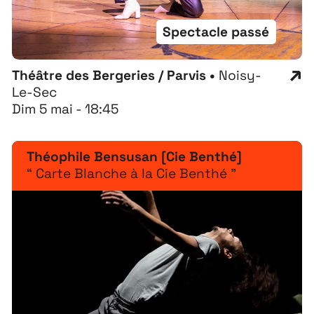
Spectacle passé
Théâtre des Bergeries / Parvis •
Noisy-
Le-Sec
Dim 5 mai - 18:45
Théophile Bensusan [Cie Benthé]
“ Carte Blanche à la Cie Benthé ”