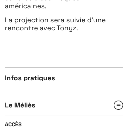
américaines.
La projection sera suivie d’une
rencontre avec Tonyz.
Extensions
26
26 JUILLET ↘ 5 SEPTEMBRE
Infos pratiques
Playground
26
3 ↘ 29 NOVEMBRE
Le Méliès
Festival
26
ACCÈS
11 MAI ↘ 13 JUIN