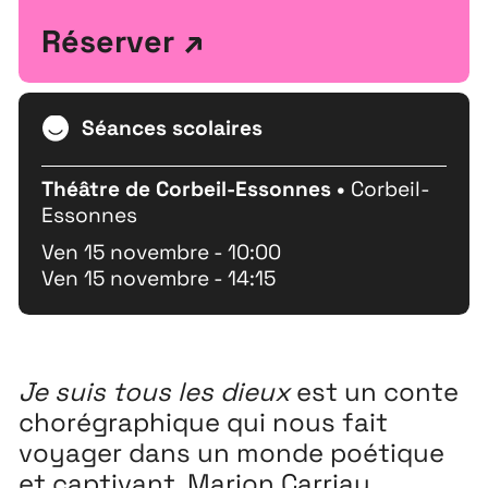
Extensions
26
Réserver
26 JUILLET ↘ 5 SEPTEMBRE
Séances scolaires
Playground
26
3 ↘ 29 NOVEMBRE
Théâtre de Corbeil-Essonnes •
Corbeil-
Essonnes
Festival
26
Ven 15 novembre - 10:00
Ven 15 novembre - 14:15
11 MAI ↘ 13 JUIN
Je suis tous les dieux
est un conte
chorégraphique qui nous fait
voyager dans un monde poétique
et captivant. Marion Carriau