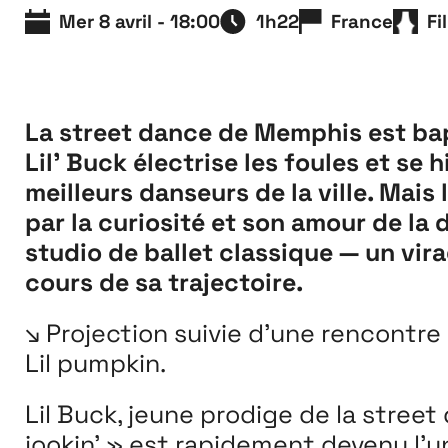
Extensions
Mer 8 avril - 18:00
1h22
France
Fi
26
26 JUILLET ↘ 5 SEPTEMBRE
La street dance de Memphis est bap
Lil’ Buck électrise les foules et se
meilleurs danseurs de la ville. Mais 
par la curiosité et son amour de la d
studio de ballet classique — un vir
cours de sa trajectoire.
↘ Projection suivie d’une rencontr
Lil pumpkin.
Lil Buck, jeune prodige de la stre
jookin’ » est rapidement devenu l’un