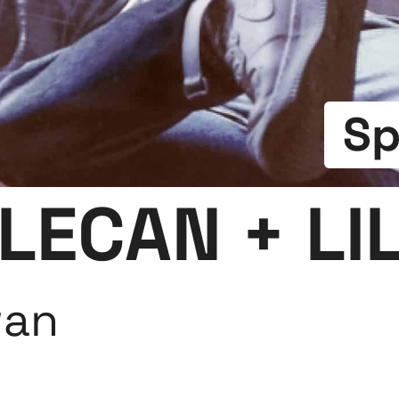
Sp
LECAN + LI
wan