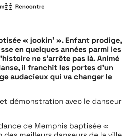
Playground
lm
Rencontre
26
3 ↘ 29 NOVEMBRE
tisée « jookin’ ». Enfant prodige,
 hisse en quelques années parmi les
l’histoire ne s’arrête pas là. Animé
anse, il franchit les portes d’un
age audacieux qui va changer le
e et démonstration avec le danseur
et dance de Memphis baptisée «
 des meilleurs danseurs de la ville