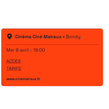
Festival
26
11 MAI ↘ 13 JUIN
Cinéma Ciné Malraux •
Bondy
Mer 8 avril - 18:00
ACCÈS
TARIFS
www.cinemalraux.fr