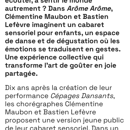
écouter, à sentir le monde
autrement ? Dans
Arôme Arôme
,
Clémentine Maubon et Bastien
Lefèvre imaginent un cabaret
sensoriel pour enfants, un espace
de danse et de dégustation où les
Extensions
26
émotions se traduisent en gestes.
26 JUILLET ↘ 5 SEPTEMBRE
Une expérience collective qui
transforme l’art de goûter en joie
partagée.
Playground
26
3 ↘ 29 NOVEMBRE
Dix ans après la création de leur
performance
Cépages Dansants
,
les chorégraphes Clémentine
Festival
26
Maubon et Bastien Lefèvre
11 MAI ↘ 13 JUIN
proposent une version jeune public
de leur cabaret sensoriel. Dans un