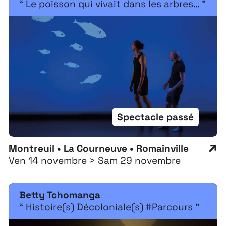
“ Le poisson qui vivait dans les arbres… ”
Spectacle passé
Montreuil • La Courneuve • Romainville
Ven 14 novembre > Sam 29 novembre
Betty Tchomanga
“ Histoire(s) Décoloniale(s) #Parcours ”