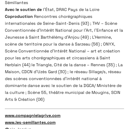
Sémillantes
Avec le soutien de
l’État, DRAC Pays de la Loire
Coproduction
Rencontres chorégraphiques
internationales de Seine-Saint-Denis (93) ; THV – Scène
Conventionnée d’Intérêt National pour l’Art, l’Enfance et
la
Jeunesse à Saint Barthélémy d’Anjou (49) ; L’Hermine,
scène de territoire pour
la danse à Sarzeau (56) ; ONYX,
Scène Conventionnée d’Intérêt National – art et
création
pour les arts chorégraphiques et circassiens à Saint
Herblain (44) le
Triangle, Cité de la danse – Rennes (35) ; La
Maison, CDCN d’Uzès Gard (30) ; le
réseau Sillage/s, réseau
des scènes conventionnées d’intérêt national à
dominante danse avec le soutien de la DGCA/ Ministère de
la culture ; Scène 55,
théâtre municipal de Mougins, SCIN
Arts & Création (06)
www.compagnielagrive.com
www.les-semillantes.com