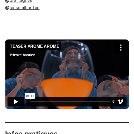
@
cie_lagrive
@
lessemillantes
Infos pratiques