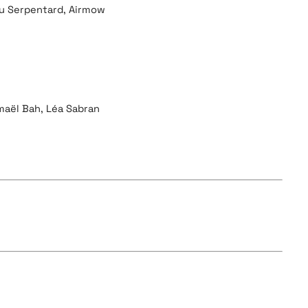
mu Serpentard, Airmow
maël Bah,
Léa Sabran