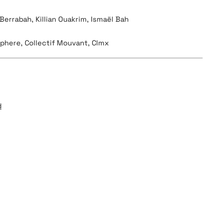
errabah, Killian Ouakrim, Ismaël Bah
sphere, Collectif Mouvant, Clmx
d