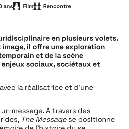
Playground
0 ans
Film
Rencontre
26
3 ↘ 29 NOVEMBRE
uridisciplinaire en plusieurs volets.
image, il offre une exploration
emporain et de la scène
enjeux sociaux, sociétaux et
avec la réalisatrice et d’une
, un message. À travers des
rides,
The Message
se positionne
émoire de l’histoire du se