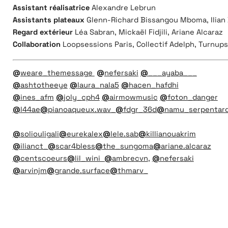
Assistant réalisatrice
Alexandre Lebrun
Assistants plateaux
Glenn-Richard Bissangou Mboma, Ilian B
Regard extérieur
Léa Sabran
, Mickaël Fidjili, Ariane Alcaraz
Collaboration
Loopsessions Paris, Collectif Adelph, Turnup
@
weare_themessage
@
nefersaki
@
___ayaba___
@
ashtotheeye
@
laura_nala5
@
hacen_hafdhi
@
ines_afm
@
joly_cph4
@
airmowmusic
@
foton_danger
@
l44ae
@
pianoaqueux.wav_
@
fdgr_36d
@
namu_serpentar
@
soliouligali
@
eurekalex
@
lele.sab
@
killianouakrim
@
ilianct_
@
scar4bless
@
the_sungoma
@
ariane.alcaraz
@
centscoeurs
@
lil_wini
@
ambrecvn
,
@
nefersaki
@
arvinjm
@
grande.surface
@
thmarv_