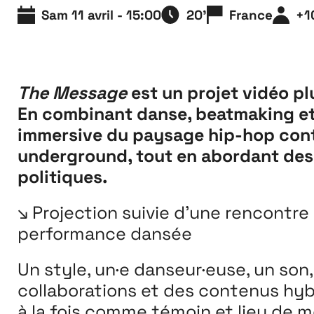
Extensions
Sam 11 avril - 15:00
20'
France
+1
26
26 JUILLET ↘ 5 SEPTEMBRE
The Message
est un projet vidéo pl
En combinant danse, beatmaking et 
immersive du paysage hip-hop cont
underground, tout en abordant des 
politiques.
↘ Projection suivie d’une rencontre 
performance dansée
Un style, un·e danseur·euse, un son
collaborations et des contenus hyb
à la fois comme témoin et lieu de m