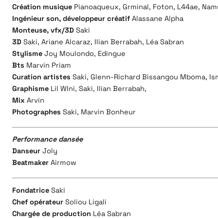
Création musique
Pianoaqueux, Grminal, Foton, L44ae, Na
Ingénieur son, développeur créatif
Alassane
Alpha
Monteuse, vfx/3D
Saki
3D
Saki, Ariane Alcaraz, Ilian Berrabah,
Léa Sabran
Stylisme
Joy Moulondo, Edingue
Bts
Marvin Priam
Curation artistes
Saki,
Glenn-Richard Bissangou Mboma, Is
Graphisme
Lil WIni, Saki, Ilian Berrabah,
Mix
Arvin
Photographes
Saki, Marvin Bonheur
Performance dansée
Danseur
Joly
Beatmaker
Airmow
Fondatrice
Saki
Chef opérateur
Soliou
Ligali
Chargée de production
Léa Sabran