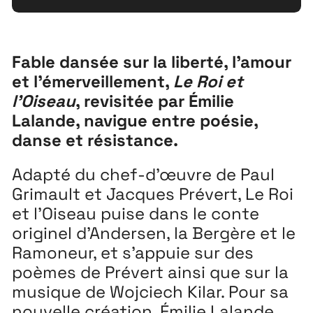
Extensions
26
Fable dansée sur la liberté, l’amour
et l’émerveillement,
Le Roi et
26 JUILLET ↘ 5 SEPTEMBRE
l’Oiseau
, revisitée par Émilie
Lalande, navigue entre poésie,
Playground
26
danse et résistance.
3 ↘ 29 NOVEMBRE
Adapté du chef-d’œuvre de Paul
Grimault et Jacques Prévert, Le Roi
Festival
26
et l’Oiseau puise dans le conte
11 MAI ↘ 13 JUIN
originel d’Andersen, la Bergère et le
Ramoneur, et s’appuie sur des
poèmes de Prévert ainsi que sur la
musique de Wojciech Kilar. Pour sa
nouvelle création, Émilie Lalande