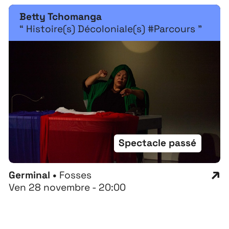
Betty Tchomanga
“ Histoire(s) Décoloniale(s) #Parcours ”
Spectacle passé
Germinal •
Fosses
Ven 28 novembre - 20:00