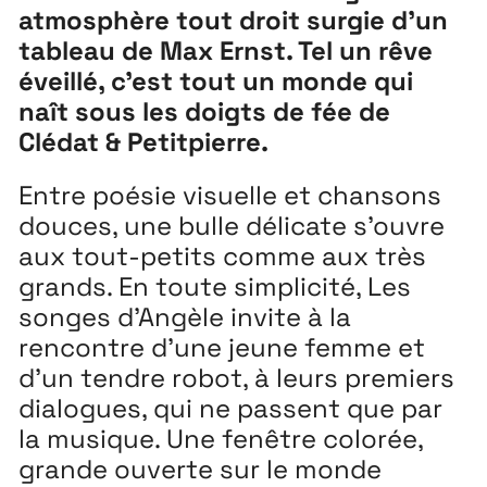
atmosphère tout droit surgie d’un
tableau de Max Ernst. Tel un rêve
Extensions
26
éveillé, c’est tout un monde qui
26 JUILLET ↘ 5 SEPTEMBRE
naît sous les doigts de fée de
Clédat & Petitpierre.
Playground
26
Entre poésie visuelle et chansons
3 ↘ 29 NOVEMBRE
douces, une bulle délicate s’ouvre
aux tout-petits comme aux très
Festival
26
grands. En toute simplicité, Les
11 MAI ↘ 13 JUIN
songes d’Angèle invite à la
rencontre d’une jeune femme et
d’un tendre robot, à leurs premiers
dialogues, qui ne passent que par
la musique. Une fenêtre colorée,
grande ouverte sur le monde