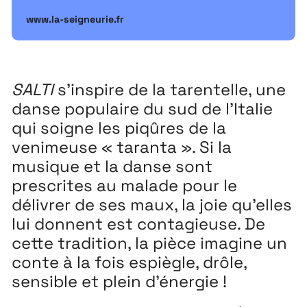
www.la-seigneurie.fr
Playground
26
3 ↘ 29 NOVEMBRE
SALTI
s’inspire de la tarentelle,
une
Festival
26
danse populaire du sud de l’Italie
11 MAI ↘ 13 JUIN
qui soigne les piqûres de la
venimeuse
« taranta ». Si la
musique et la danse sont
prescrites au malade
pour le
délivrer de ses maux, la joie qu’elles
lui donnent est contagieuse. De
cette tradition, la pièce imagine un
conte à la fois espiègle, drôle,
sensible et plein d’énergie !