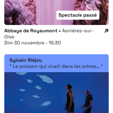
Contact
Recrutement
Spectacle passé
Abbaye de Royaumont •
Asnières-sur-
Oise
Dim 30 novembre - 15:30
Sylvain Riéjou
“ Le poisson qui vivait dans les arbres… ”