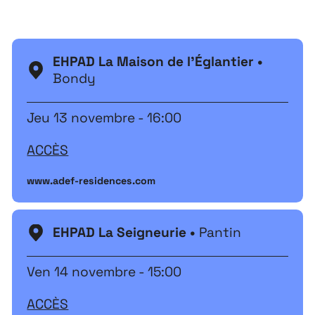
EHPAD La Maison de l'Églantier •
Bondy
Jeu 13 novembre - 16:00
ACCÈS
www.adef-residences.com
EHPAD La Seigneurie •
Pantin
Extensions
26
Ven 14 novembre - 15:00
26 JUILLET ↘ 5 SEPTEMBRE
ACCÈS