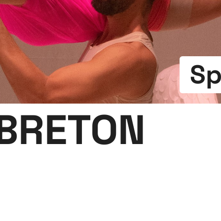
Sp
 BRETON