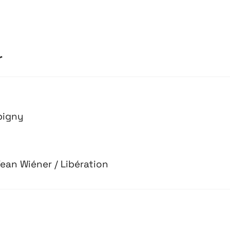
r
bigny
ean Wiéner / Libération