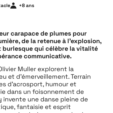
Playground
tacle
+8 ans
26
3 ↘ 29 NOVEMBRE
leur carapace de plumes pour
umière, de la retenue à l’explosion,
 burlesque qui célèbre la vitalité
ubérance communicative.
Olivier Muller explorent la
 et d’émerveillement. Terrain
res d’acrosport, humour et
oie dans un foisonnement de
y invente une danse pleine de
ique, fantaisie et esprit