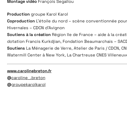
Montage vidéo
François Segallou
Production
groupe Karol Karol
Coproduction
L’étoile du nord – scène conventionnée pour 
Hivernales – CDCN d’Avignon
Soutiens à la création
Région Ile de France – aide à la cré
dotation Francis Kurkdjian, Fondation Beaumarchais – SACD
Soutiens
La Ménagerie de Verre, Atelier de Paris / CDCN, CN
Watermill Center à New York, La Chartreuse CNES Villeneu
www.carolinebreton.fr
@
caroline_.breton
@
groupekarolkarol