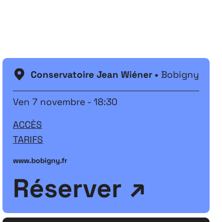
Festival
26
11 MAI ↘ 13 JUIN
Conservatoire Jean Wiéner •
Bobigny
Ven 7 novembre - 18:30
ACCÈS
TARIFS
www.bobigny.fr
Réserver