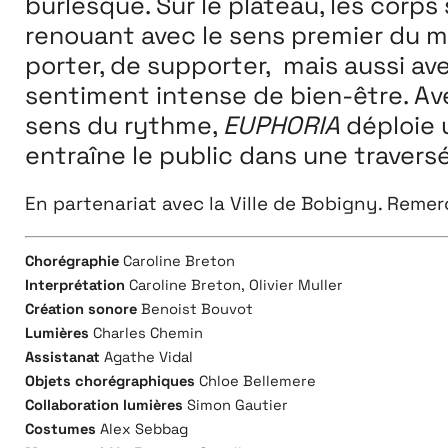
burlesque. Sur le plateau, les corps
renouant avec le sens premier du mo
porter, de supporter, mais aussi a
sentiment intense de bien-être. Av
sens du rythme,
EUPHORIA
déploie 
entraîne le public dans une travers
En partenariat avec la Ville de Bobigny. Reme
Chorégraphie
Caroline Breton
Interprétation
Caroline Breton, Olivier Muller
Création sonore
Benoist Bouvot
Lumières
Charles Chemin
Assistanat
Agathe Vidal
Objets chorégraphiques
Chloe Bellemere
Collaboration lumières
Simon Gautier
Costumes
Alex Sebbag