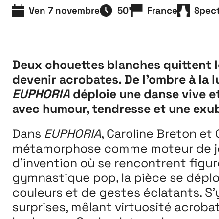
Extensions
Ven 7 novembre
50'
France
Spec
26
26 JUILLET ↘ 5 SEPTEMBRE
Deux chouettes blanches quittent 
devenir acrobates. De l’ombre à la l
EUPHORIA
déploie une danse vive et
avec humour, tendresse et une ex
Dans
EUPHORIA
, Caroline Breton et 
métamorphose comme moteur de jeu
d’invention où se rencontrent figu
gymnastique pop, la pièce se dépl
couleurs et de gestes éclatants. S’
surprises, mêlant virtuosité acrobat