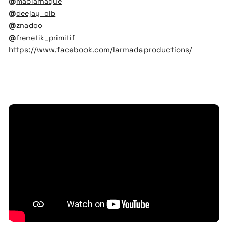
@
maclarnaque
@
deejay_clb
@
znadoo
@
frenetik_primitif
https://www.facebook.com/larmadaproductions/