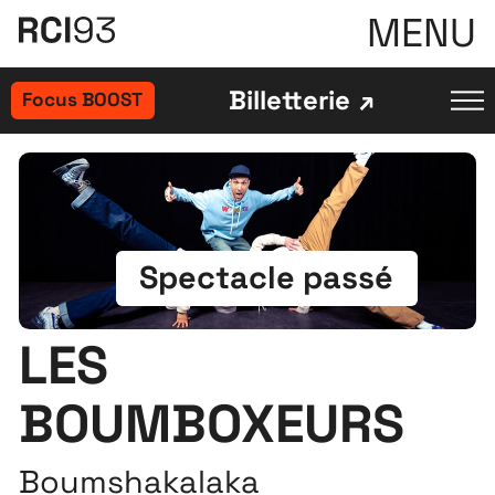
MENU
Billetterie
Focus BOOST
Spectacle passé
LES
BOUMBOXEURS
Boumshakalaka