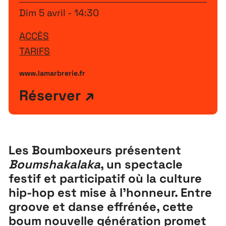
Dim 5 avril - 14:30
ACCÈS
TARIFS
www.lamarbrerie.fr
Réserver
Les Boumboxeurs présentent
Boumshakalaka
, un spectacle
festif et participatif où la culture
hip-hop est mise à l’honneur. Entre
Extensions
26
groove et danse effrénée, cette
26 JUILLET ↘ 5 SEPTEMBRE
boum nouvelle génération promet