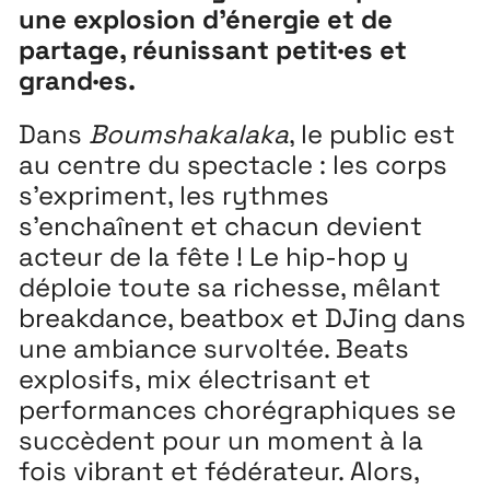
une explosion d’énergie et de
Playground
26
partage, réunissant petit·es et
grand·es.
3 ↘ 29 NOVEMBRE
Dans
Boumshakalaka
, le public est
Festival
26
au centre du spectacle : les corps
11 MAI ↘ 13 JUIN
s’expriment, les rythmes
s’enchaînent et chacun devient
acteur de la fête ! Le hip-hop y
déploie toute sa richesse, mêlant
breakdance, beatbox et DJing dans
une ambiance survoltée. Beats
explosifs, mix électrisant et
performances chorégraphiques se
succèdent pour un moment à la
fois vibrant et fédérateur. Alors,